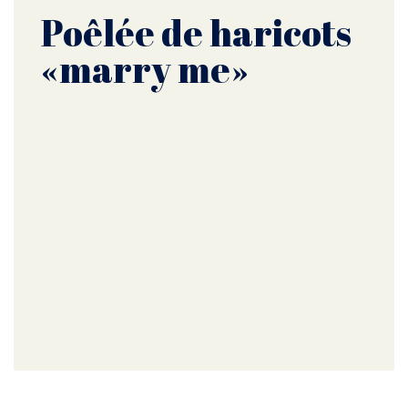
Poêlée de haricots
«marry me»